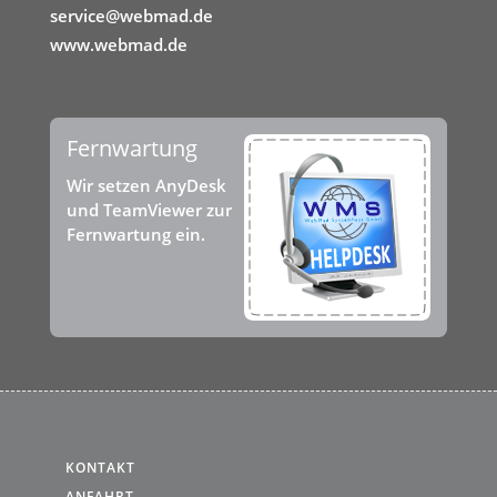
service@webmad.de
www.webmad.de
Fernwartung
Wir setzen AnyDesk
und TeamViewer zur
Fernwartung ein.
KONTAKT
ANFAHRT